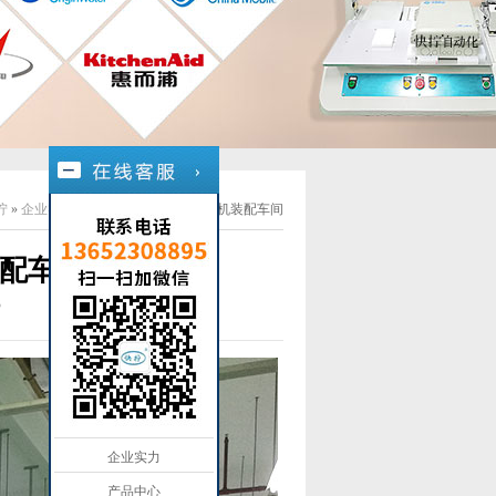
拧
»
企业实力
»
00
快拧®多轴式锁螺丝机装配车间
装配车间
3
企业实力
产品中心