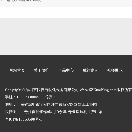
上一篇:
快拧®机加工1车间
网站首页
关于快拧
产品中心
成熟案例
视频展示
Copyright © 深圳市快拧自动化设备有限公司 Www.SZKuaiNing.com版权所有
手机：13652308895
传真：
地址：广东省深圳市宝安区沙井镇新沙路鑫鑫田工业园
快拧® —— 专注
自动锁螺丝机
10余年 专业
螺丝机
生产厂家
粤ICP备18063698号-1