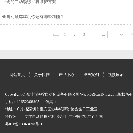
正确的自动锁螺丝机维护方案！
全自动锁螺丝机你还有哪些功能？
1
2
3
4
...
下一页
共
网站首页
关于快拧
产品中心
成熟案例
视频展示
Copyright © 深圳市快拧自动化设备有限公司 Www.SZKuaiNing.com版权所有
手机：13652308895
传真：
地址：广东省深圳市宝安区沙井镇新沙路鑫鑫田工业园
快拧® —— 专注
自动锁螺丝机
10余年 专业
螺丝机
生产厂家
粤ICP备18063698号-1