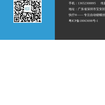
手机：13652308895
传
地址：广东省深圳市宝安
快拧® —— 专注
自动锁螺
粤ICP备18063698号-1