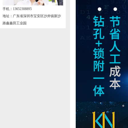
手机：13652308895
地址：广东省深圳市宝安区沙井镇新沙
路鑫鑫田工业园