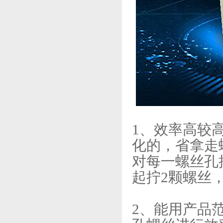
1、效率高较
化的，省拿走
对每一螺丝孔
起拧2颗螺丝
2、能用产品