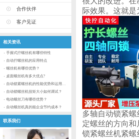
很大的改进。在
合作伙伴
际效果。这就是
客户见证
相关资讯
手握式拧螺丝机有哪些特性
自动拧螺丝机的应用特点
螺丝机有哪些优势？
桌面螺丝机有多大优点?
自动锁紧螺丝机的性能优势和运用流程
自动锁螺丝机扭矩大小如何调试？
电动螺丝刀有哪些优势？
自动螺丝机真的能企业节约成本？
多轴自动锁紧螺
联系我们
定螺丝的方向和
锁紧螺丝机紧螺