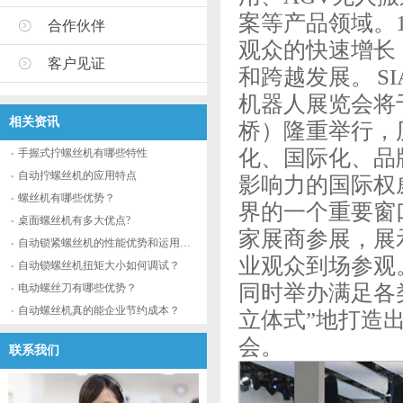
案等产品领域。
合作伙伴
观众的快速增长
客户见证
和跨越发展。 S
机器人展览会将于
相关资讯
桥）隆重举行，
化、国际化、品
手握式拧螺丝机有哪些特性
自动拧螺丝机的应用特点
影响力的国际权
螺丝机有哪些优势？
界的一个重要窗
桌面螺丝机有多大优点?
家展商参展，展示面
自动锁紧螺丝机的性能优势和运用流程
业观众到场参观
自动锁螺丝机扭矩大小如何调试？
同时举办满足各
电动螺丝刀有哪些优势？
自动螺丝机真的能企业节约成本？
立体式”地打造
会。
联系我们