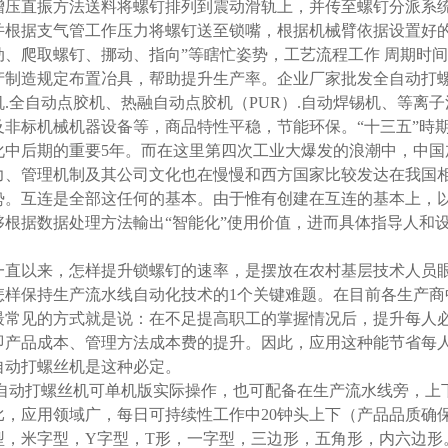
增压直振方法送料将螺钉排列到震动滑轨上，并传至螺钉分派系
并根据支气管工作压力将螺钉送至锁嘴，根据机械臂依据设置好的
动、爬取螺钉、挪动、指向”等瞎忙姿势，工艺流程工作 周期时
产制造规定布置冶具，帮助提升生产率。企业厂家批发全自动打螺
机.全自动点胶机、热融自动点胶机（PUR）.自动焊锡机、等离
及非标机械机器设备等，商品特性平稳，节能环保。“十三五”時
化中后期的重要5年。而在这里第四次工业大爆发的浪潮中，中国
力、管理机制及其公司文化也在慢慢和西方国家比较发达在我国相
势。互连是全部这任何的基本。由于惟有创建在互连的基本上，以
够根据数据处理方法輸出“智能化”使用价值，进而具体指导人和
一直以来，怎样提升锁螺钉的速率，是摆放在农村基层技术人员眼
怎样保持生产流水线自动化技术的1个关键难题。在目前各生产商
最常见的方式就是说：在不足提高职工的掌握情况后，提升每人
即产品成本、管理方法成本费的提升。因此，应用这种能节省每
自动打螺丝机是这种必定。
自动打螺丝机可单机版实际操作，也可配备在生产流水线旁，上下
比，应用领域广，每日可持续性工作中20钟头上下（产品品质确
型，米字型，Y字型，T形，一字型，三边形，五角形，内六边形