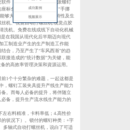
统软件，根据分派系统软件分派螺钉
成功案例
座标全自动进行锁付.降低了“手挪
间能够大大缩短，可融合商品特性及生
视频展示
丝机、視覺自动打螺丝机.视觉点胶
子清洗机。免费在线或线下自动化机械
期是在我国从现代化后半期迈向现代
加工制造业产生的生产制造工作能
结合，乃至产生了“车风西渐”的趋
联接造成的“统计数据”为关键，能
设备的高效率管理决策和資源运用。
前1个十分繁杂的难题，一起这都是
中，螺钉工装夹具提升产线生产能力
必备。而每人必备的提升，将伴随立
人必备，提升生产流水线生产能力的
左右料精准，卡料率低；4.高性价
保的状况下）。锁付的螺钉种类：+字
。多轴式自动打螺丝机，说白了可适