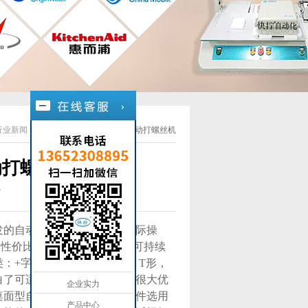
行业新闻
»
00
青岛市有实力的高精密自动打螺丝机
动打螺丝机
3
发的自动打螺丝机可单机版实际操
高性价比，应用领域广，每日可持续
：+字型，米字型，Y字型，T形，
白了可适用多轴一起拧螺钉，很大优
企业实力
桌面型自动打螺丝机，系统软件选用
产品中心