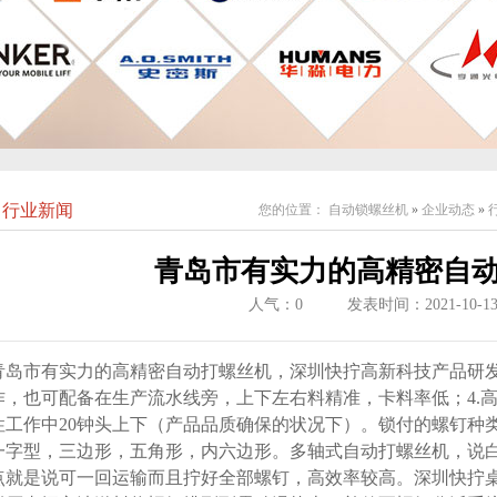
行业新闻
您的位置：
自动锁螺丝机
»
企业动态
»
青岛市有实力的高精密自
人气：
0
发表时间：2021-10-1
青岛市有实力的高精密自动打螺丝机，深圳快拧高新科技产品研
作，也可配备在生产流水线旁，上下左右料精准，卡料率低；4.
性工作中20钟头上下（产品品质确保的状况下）。锁付的螺钉种类
一字型，三边形，五角形，内六边形。多轴式自动打螺丝机，说
点就是说可一回运输而且拧好全部螺钉，高效率较高。深圳快拧