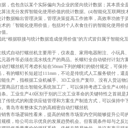
数据，也包含以某个实际偏向为企业的竖向统计数据；其本质全
化算法充分发挥智能化使用价值的统计数据。(4)智能化互联网
统计数据輸出管理决策，管理决策提高工作效率，高效率功效于
技术的「智能化使用价值」包括对个人衣食住行的智能化使用价
价值。
因此“根据联接与统计数据造成使用价值”的方式皆归属于智能化
在线式自动打螺丝机主要用于，仪表盘、家用电器附注、小玩具
气元器件等必须在流水线生产的商品。长螺钉全自动锁付计划方
自动打螺丝机可考虑长短在50mm下列的螺钉的锁付规定，可保
品，有的螺钉长短超过111mm，不论是传统式人工服务锁付，
智能生产，指根据工业机械手、3D工业生产复印、没有人货运物
配置商品打造出智能化系统加工厂，可以保持考虑工业生产4.0
链条。工业生产4.0区别于别的三次工业革命的关键特性之首就是
脱了传统式的刚度供应链管理和方案生产制造方式，可以保持中
条。青岛市有整体实力的高精密自动打螺丝机
按销售市场逻辑性看来，提高的销售市场室内空间能够提升公司
司规模，给公司出示优良的发展趋势机会。但客观条件却与之反