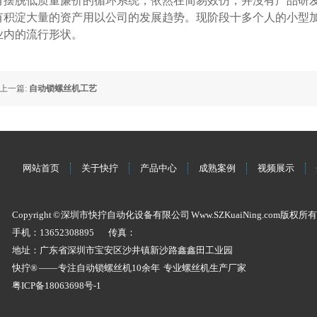
有摆脱低质量廉价的循环系统，依然在简易效仿，并沒有产品研
有积淀大量的资产用以公司的发展趋势。现阶段十多个人的小型
业内的流行形状。
上一篇:
自动锁螺丝机工艺
网站首页
关于快拧
产品中心
成熟案例
视频展示
Copyright © 深圳市快拧自动化设备有限公司 Www.SZKuaiNing.com版权所有
手机：13652308895
传真：
地址：广东省深圳市宝安区沙井镇新沙路鑫鑫田工业园
快拧® —— 专注
自动锁螺丝机
10余年 专业
螺丝机
生产厂家
粤ICP备18063698号-1