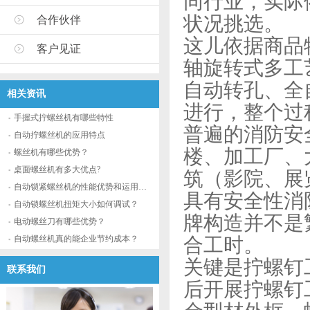
同行业，实际
状况挑选。
合作伙伴
这儿依据商品
客户见证
轴旋转式多工
自动转孔、全
相关资讯
进行，整个过
手握式拧螺丝机有哪些特性
普遍的消防安
自动拧螺丝机的应用特点
楼、加工厂、
螺丝机有哪些优势？
桌面螺丝机有多大优点?
筑（影院、展
自动锁紧螺丝机的性能优势和运用流程
具有安全性消
自动锁螺丝机扭矩大小如何调试？
牌构造并不是
电动螺丝刀有哪些优势？
自动螺丝机真的能企业节约成本？
合工时。
关键是拧螺钉
联系我们
后开展拧螺钉