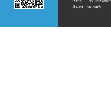
快拧® —— 专注
自动锁螺
粤ICP备18063698号-1