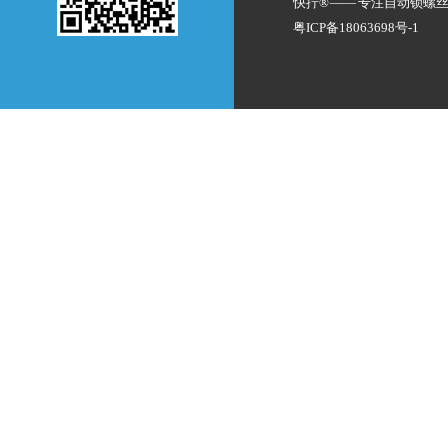
快拧® —— 专注
自动锁螺
粤ICP备18063698号-1