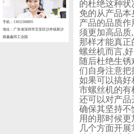
的杜绝这种状
免的从产品本
产品的品质作
手机：13652308895
地址：广东省深圳市宝安区沙井镇新沙
须更加高品质
路鑫鑫田工业园
那样才能真正
螺丝机而言,
随后杜绝生锈
们自身注意把
如果可以搞好
市螺丝机的有
还可以对产品
确保其坚持不
用的那时候更
几个方面开展