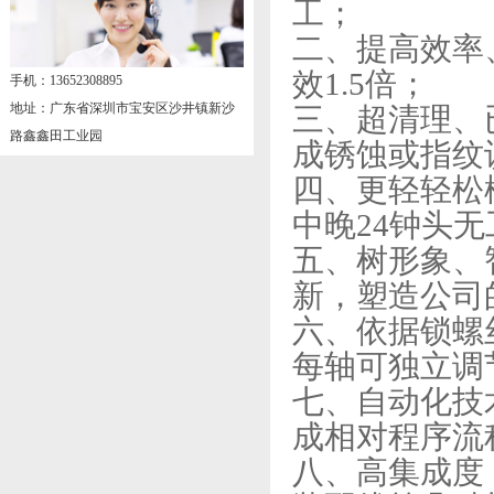
工；
二、提高效率
效1.5倍；
手机：13652308895
地址：广东省深圳市宝安区沙井镇新沙
三、超清理、
路鑫鑫田工业园
成锈蚀或指纹
四、更轻轻松
中晚24钟头
五、树形象、
新，塑造公司
六、依据锁螺
每轴可独立调
七、自动化技
成相对程序流
八、高集成度