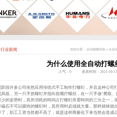
行业新闻
您的位置：
自动锁螺丝机
»
企业
为什么使用全自动打螺
人气：
0
发表时间：2021-10-1
现阶段许多公司依然应用传统式手工制作打螺钉，并且这种公司
或风批，另一只手抓螺钉并指向批嘴拧螺丝，在一只手做“爬取、
可少的姿势时，其所消耗的時间占打螺钉所需時间的三分之一，
等磁石不可以吸咐的螺钉时，其所用时必须就大量。那样就铸就
率了，职工工资当然都不高了，就是这样两极化下来当然会造成