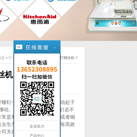
动态
»
行业新闻
»
00
为什么使用全自动打螺丝机？
丝机？
3
打螺钉一直全是一只手应用电动起子
挪动、等候、指向”这种打螺钉必不
非常是对于原材料为不锈钢板或者铜
出去生产效率很低，而公司沒有高效
企业实力
公司关掉。
产品中心