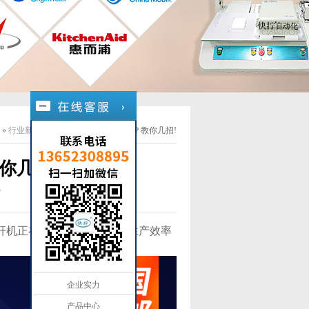
»
行业新闻
»
00
自动螺丝机怎么维护？教你几招!
你几招!
3
螺杆机正在取代手动机，提供生产效率
企业实力
产品中心