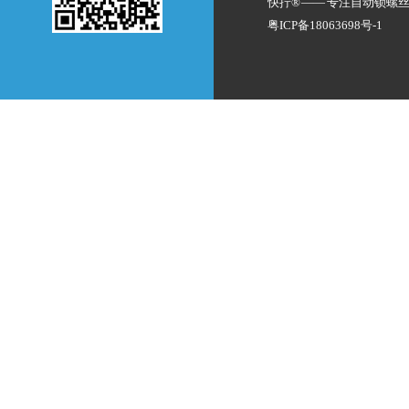
快拧® —— 专注
自动锁螺
粤ICP备18063698号-1