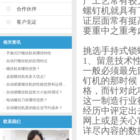
产工艺常有较
螺钉机就具有
合作伙伴
证层面常有挺
客户见证
要重中之重考
相关资讯
挑选手持式锁
手握式拧螺丝机有哪些特性
1、留意技术
自动拧螺丝机的应用特点
一般必须最先
螺丝机有哪些优势？
桌面螺丝机有多大优点?
钉机的那时候
自动锁紧螺丝机的性能优势和运用流程
格，而针对此
自动锁螺丝机扭矩大小如何调试？
这一制造行业
电动螺丝刀有哪些优势？
自动螺丝机真的能企业节约成本？
经历中评定出
网上或是关心
联系我们
详尽內容的数