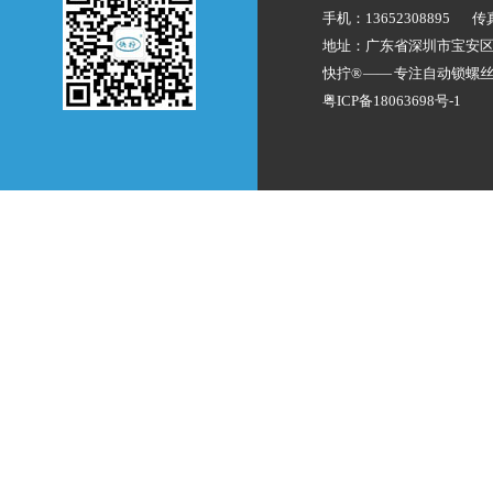
手机：13652308895
传
地址：广东省深圳市宝安
快拧® —— 专注
自动锁螺
粤ICP备18063698号-1